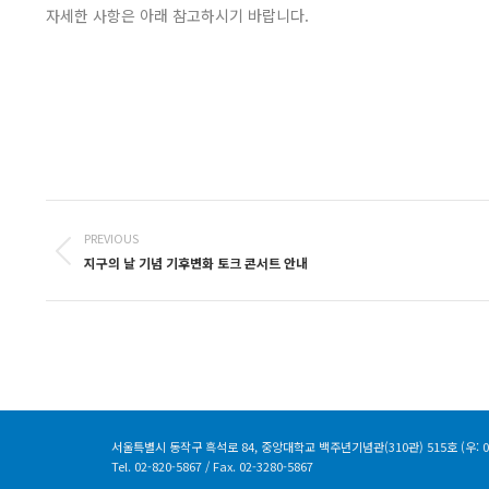
자세한 사항은 아래 참고하시기 바랍니다.
Post
PREVIOUS
navigation
Previous
지구의 날 기념 기후변화 토크 콘서트 안내
post:
서울특별시 동작구 흑석로 84, 중앙대학교 백주년기념관(310관) 515호
(우: 
Tel. 02-820-5867 / Fax. 02-3280-5867